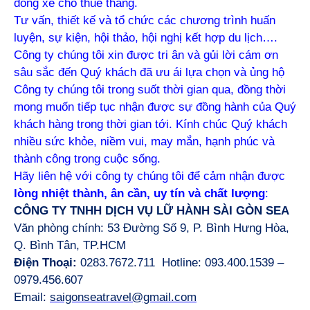
đồng xe cho thuê tháng.
Tư vấn, thiết kế và tổ chức các chương trình huấn
luyện, sự kiện, hội thảo, hội nghị kết hợp du lịch….
Công ty chúng tôi xin được tri ân và gủi lời cám ơn
sâu sắc đến Quý khách đã ưu ái lựa chọn và ủng hộ
Công ty chúng tôi trong suốt thời gian qua, đồng thời
mong muốn tiếp tục nhận được sự đồng hành của Quý
khách hàng trong thời gian tới. Kính chúc Quý khách
nhiều sức khỏe, niềm vui, may mắn, hạnh phúc và
thành công trong cuộc sống.
Hãy liên hệ với công ty chúng tôi để cảm nhận được
lòng nhiệt thành, ân cần, uy tín và chất lượng
:
CÔNG TY TNHH DỊCH VỤ LỮ HÀNH SÀI GÒN SEA
Văn phòng chính:
53 Đường Số 9, P. Bình Hưng Hòa,
Q. Bình Tân, TP.HCM
Điện Thoại:
0283.7672.711 Hotline: 093.400.1539 –
0979.456.607
Email:
saigonseatravel@gmail.com