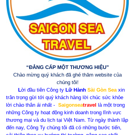
“ĐẲNG CẤP MỘT THƯƠNG HIỆU”
Chào mừng quý khách đã ghé thăm website của
chúng tôi!
L
ời đầu tiên Công ty
Lữ Hành
Sài Gòn Sea
xin
trân trọng gừi tới quý khách hàng lời chúc sức khỏe
lời chào thân ái nhất -
Saigonsea
travel
là một trong
những Công ty hoạt động kinh doanh trong lĩnh vực
thương mại và du lịch tại Việt Nam. Từ ngày thành lập
đến nay, Công Ty chúng tôi đã có những bước tiến,