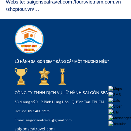
Website:
saigonseatravel.com /toursvietnam.com.vn
/shoptour.vn/…
LỮ HÀNH SÀI GÒN SEA " ĐẲNG CẤP MỘT THƯƠNG HIỆU"
CÔNG TY TNHH DỊCH VỤ LỮ HÀNH SÀI GÒN SEA
53 đường số 9 - P. Bình Hưng Hòa - Q. Bình Tân. TPHCM
Hotline: 093.400.1539
Email: saigonseatravel@gmail.com
saigonseatravel.com