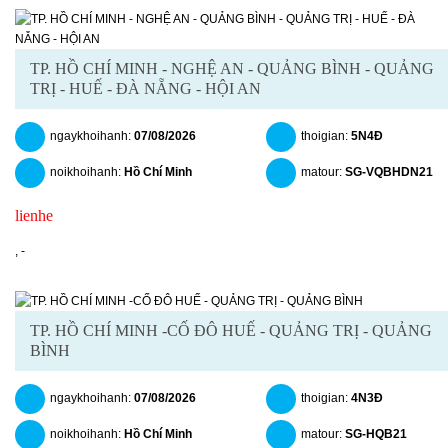
TP. HỒ CHÍ MINH - NGHỆ AN - QUẢNG BÌNH - QUẢNG
TRỊ - HUẾ - ĐÀ NẴNG - HỘI AN
ngaykhoihanh:
07/08/2026
thoigian:
5N4Đ
noikhoihanh:
Hồ Chí Minh
matour:
SG-VQBHDN21
lienhe
chitiet
datngay
,
-
TP. HỒ CHÍ MINH -CỐ ĐÔ HUẾ - QUẢNG TRỊ - QUẢNG
BÌNH
ngaykhoihanh:
07/08/2026
thoigian:
4N3Đ
noikhoihanh:
Hồ Chí Minh
matour:
SG-HQB21