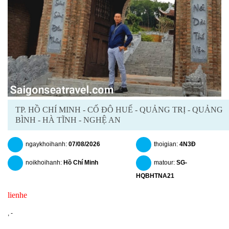
TP. HỒ CHÍ MINH - CỐ ĐÔ HUẾ - QUẢNG TRỊ - QUẢNG
BÌNH - HÀ TĨNH - NGHỆ AN
ngaykhoihanh:
07/08/2026
thoigian:
4N3Đ
noikhoihanh:
Hồ Chí Minh
matour:
SG-
HQBHTNA21
lienhe
chitiet
datngay
,
-