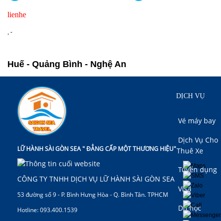
lienhe
chitiet
datngay
,
-
Huế - Quảng Bình - Nghệ An
DỊCH VỤ
Vé máy bay
Dịch Vụ Cho
LỮ HÀNH SÀI GÒN SEA " ĐẲNG CẤP MỘT THƯƠNG HIỆU"
Thuê Xe
Tuyển dụng
CÔNG TY TNHH DỊCH VỤ LỮ HÀNH SÀI GÒN SEA
Visa
53 đường số 9 - P. Bình Hưng Hòa - Q. Bình Tân. TPHCM
Du học
Hotline: 093.400.1539