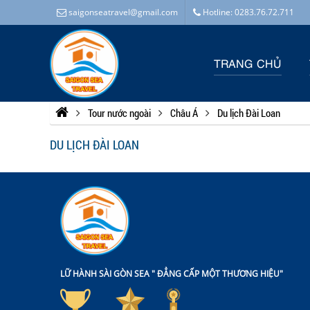
saigonseatravel@gmail.com
Hotline: 0283.76.72.711
TRANG CHỦ
Tour nước ngoài
Châu Á
Du lịch Đài Loan
DU LỊCH ĐÀI LOAN
LỮ HÀNH SÀI GÒN SEA " ĐẲNG CẤP MỘT THƯƠNG HIỆU"