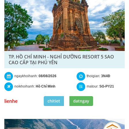
TP. HỒ CHÍ MINH - NGHỈ DƯỠNG RESORT 5 SAO
CAO CẤP TẠI PHÚ YÊN
ngaykhoihanh:
08/08/2026
thoigian:
3N4Đ
noikhoihanh:
Hồ Chí Minh
matour:
SG-PY21
lienhe
chitiet
datngay