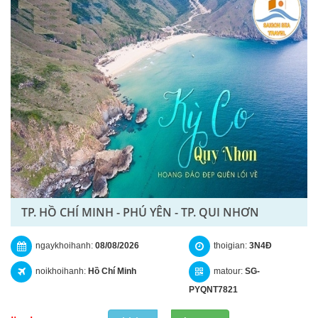
TP. HỒ CHÍ MINH - PHÚ YÊN - TP. QUI NHƠN
ngaykhoihanh:
08/08/2026
thoigian:
3N4Đ
noikhoihanh:
Hồ Chí Minh
matour:
SG-
PYQNT7821