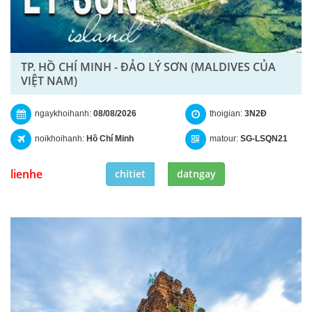
TP. HỒ CHÍ MINH - ĐẢO LÝ SƠN (MALDIVES CỦA
VIỆT NAM)
ngaykhoihanh:
08/08/2026
thoigian:
3N2Đ
noikhoihanh:
Hồ Chí Minh
matour:
SG-LSQN21
lienhe
chitiet
datngay