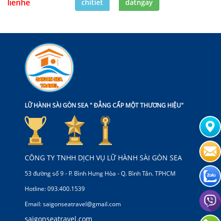
lienhe
chitiet
datngay
LỮ HÀNH SÀI GÒN SEA " ĐẲNG CẤP MỘT THƯƠNG HIỆU"
CÔNG TY TNHH DỊCH VỤ LỮ HÀNH SÀI GÒN SEA
53 đường số 9 - P. Bình Hưng Hòa - Q. Bình Tân. TPHCM
Hotline: 093.400.1539
Email: saigonseatravel@gmail.com
saigonseatravel.com