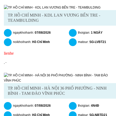
TP. HỒ CHÍ MINH - KDL LAN VƯƠNG BẾN TRE -
TEAMBULDING
ngaykhoihanh:
07/08/2026
thoigian:
1 NGÀY
noikhoihanh:
Hồ Chí Minh
matour:
SG-LVBT21
lienhe
chitiet
datngay
,
-
TP. HỒ CHÍ MINH - HÀ NỘI 36 PHỐ PHƯỜNG - NINH
BÌNH - TAM ĐẢO VĨNH PHÚC
ngaykhoihanh:
07/08/2026
thoigian:
4N4Đ
noikhoihanh:
Hồ Chí Minh
matour:
SG-NBTD21