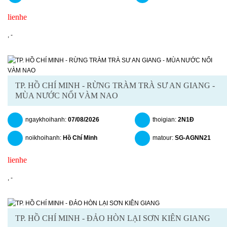
lienhe
chitiet
datngay
,
-
TP. HỒ CHÍ MINH - RỪNG TRÀM TRÀ SƯ AN GIANG -
MÙA NƯỚC NỔI VÀM NAO
ngaykhoihanh:
07/08/2026
thoigian:
2N1Đ
noikhoihanh:
Hồ Chí Minh
matour:
SG-AGNN21
lienhe
chitiet
datngay
,
-
TP. HỒ CHÍ MINH - ĐẢO HÒN LẠI SƠN KIÊN GIANG