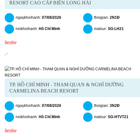
RESORT CAO CẤP BIỂN LONG HẢI
ngaykhoihanh:
07/08/2026
thoigian:
2N1Đ
noikhoihanh:
Hồ Chí Minh
matour:
SG-LH21
lienhe
chitiet
datngay
,
-
TP. HỒ CHÍ MINH - THAM QUAN & NGHỈ DƯỠNG
CARMELINA BEACH RESORT
ngaykhoihanh:
07/08/2026
thoigian:
3N2Đ
noikhoihanh:
Hồ Chí Minh
matour:
SG-HTVT21
lienhe
chitiet
datngay