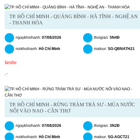
TP. HỒ CHÍ MINH - QUẢNG BÌNH - HÀ TĨNH - NGHỆ AN
- THANH HÓA
ngaykhoihanh:
07/08/2026
thoigian:
5N4Đ
noikhoihanh:
Hồ Chí Minh
matour:
SG-QBNATH21
lienhe
chitiet
datngay
,
-
TP. HỒ CHÍ MINH - RỪNG TRÀM TRÀ SƯ - MÙA NƯỚC
NỔI VÀO NAO - CẦN THƠ
ngaykhoihanh:
07/08/2026
thoigian:
3N2Đ
noikhoihanh:
Hồ Chí Minh
matour:
SG-AGCT21