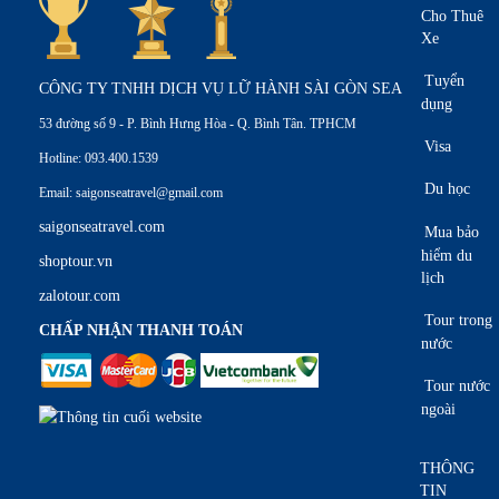
Cho Thuê
Xe
Tuyển
CÔNG TY TNHH DỊCH VỤ LỮ HÀNH SÀI GÒN SEA
dụng
53 đường số 9 - P. Bình Hưng Hòa - Q. Bình Tân. TPHCM
Visa
Hotline: 093.400.1539
Du học
Email: saigonseatravel@gmail.com
saigonseatravel.com
Mua bảo
hiểm du
shoptour.vn
lịch
zalotour.com
Tour trong
CHẤP NHẬN THANH TOÁN
nước
Tour nước
ngoài
THÔNG
TIN