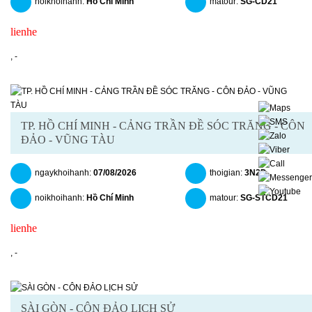
noikhoihanh:
Hồ Chí Minh
matour:
SG-CD21
lienhe
chitiet
datngay
,
-
TP. HỒ CHÍ MINH - CẢNG TRẦN ĐỀ SÓC TRĂNG - CÔN
ĐẢO - VŨNG TÀU
ngaykhoihanh:
07/08/2026
thoigian:
3N2Đ
noikhoihanh:
Hồ Chí Minh
matour:
SG-STCD21
lienhe
chitiet
datngay
,
-
SÀI GÒN - CÔN ĐẢO LỊCH SỬ