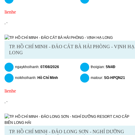
lienhe
chitiet
datngay
,
-
TP. HỒ CHÍ MINH - ĐẢO CÁT BÀ HẢI PHÒNG - VỊNH HẠ
LONG
ngaykhoihanh:
07/08/2026
thoigian:
5N4Đ
noikhoihanh:
Hồ Chí Minh
matour:
SG-HPQN21
lienhe
chitiet
datngay
,
-
TP. HỒ CHÍ MINH - ĐẢO LONG SƠN - NGHỈ DƯỠNG