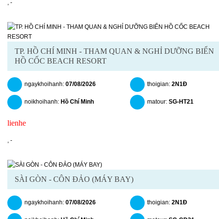
,
-
TP. HỒ CHÍ MINH - THAM QUAN & NGHỈ DƯỠNG BIỂN
HỒ CỐC BEACH RESORT
ngaykhoihanh:
07/08/2026
thoigian:
2N1Đ
noikhoihanh:
Hồ Chí Minh
matour:
SG-HT21
lienhe
chitiet
datngay
,
-
SÀI GÒN - CÔN ĐẢO (MÁY BAY)
ngaykhoihanh:
07/08/2026
thoigian:
2N1Đ