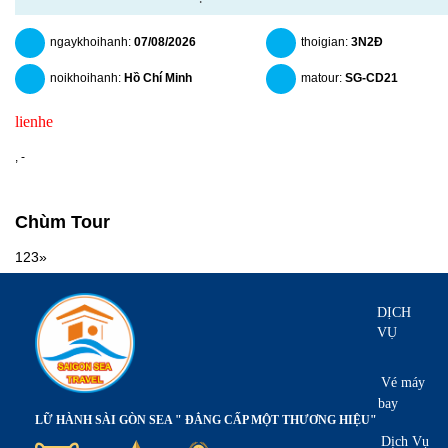
ngaykhoihanh:
07/08/2026
thoigian:
3N2Đ
noikhoihanh:
Hồ Chí Minh
matour:
SG-CD21
lienhe
chitiet
datngay
,
-
Chùm Tour
1
2
3
»
DỊCH
VỤ
Vé máy
bay
LỮ HÀNH SÀI GÒN SEA " ĐẲNG CẤP MỘT THƯƠNG HIỆU"
Dịch Vụ