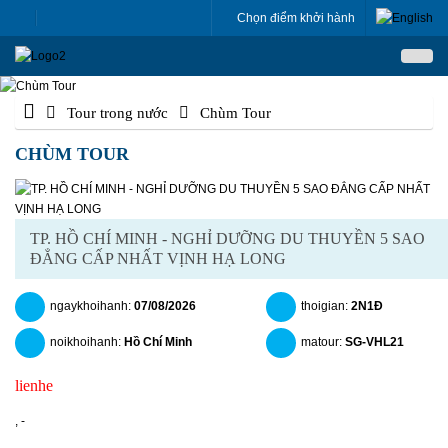
Chọn điểm khởi hành
Tour trong nước
Chùm Tour
CHÙM TOUR
TP. HỒ CHÍ MINH - NGHỈ DƯỠNG DU THUYỀN 5 SAO
ĐẲNG CẤP NHẤT VỊNH HẠ LONG
ngaykhoihanh:
07/08/2026
thoigian:
2N1Đ
noikhoihanh:
Hồ Chí Minh
matour:
SG-VHL21
lienhe
chitiet
datngay
,
-