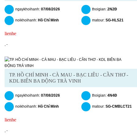
ngaykhoihanh:
07/08/2026
thoigian:
2N2Đ
noikhoihanh:
Hồ Chí Minh
matour:
SG-HLS21
lienhe
chitiet
datngay
,
-
TP. HỒ CHÍ MINH - CÀ MAU - BẠC LIÊU - CẦN THƠ -
KDL BIỂN BA ĐỘNG TRÀ VINH
ngaykhoihanh:
07/08/2026
thoigian:
4N4Đ
noikhoihanh:
Hồ Chí Minh
matour:
SG-CMBLCT21
lienhe
chitiet
datngay
,
-