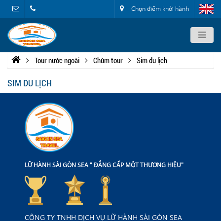
Chọn điểm khởi hành
Tour nước ngoài
Chùm tour
Sim du lịch
SIM DU LỊCH
LỮ HÀNH SÀI GÒN SEA " ĐẲNG CẤP MỘT THƯƠNG HIỆU"
CÔNG TY TNHH DỊCH VỤ LỮ HÀNH SÀI GÒN SEA