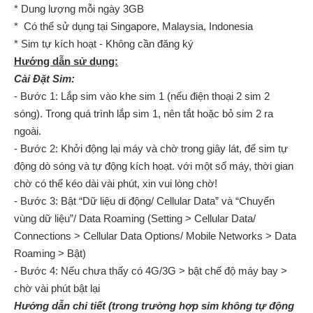
* Dung lượng mỗi ngày 3GB
* Có thể sử dụng tại Singapore, Malaysia, Indonesia
* Sim tự kích hoạt - Không cần đăng ký
Hướng dẫn sử dụng:
Cài Đặt Sim:
- Bước 1: Lắp sim vào khe sim 1 (nếu điện thoại 2 sim 2
sóng). Trong quá trình lắp sim 1, nên tắt hoặc bỏ sim 2 ra
ngoài.
- Bước 2: Khởi động lại máy và chờ trong giây lát, để sim tự
động dò sóng và tự động kích hoạt. với một số máy, thời gian
chờ có thể kéo dài vài phút, xin vui lòng chờ!
- Bước 3: Bật “Dữ liệu di động/ Cellular Data” và “Chuyển
vùng dữ liệu”/ Data Roaming (Setting > Cellular Data/
Connections > Cellular Data Options/ Mobile Networks > Data
Roaming > Bật)
- Bước 4: Nếu chưa thấy có 4G/3G > bật chế độ máy bay >
chờ vài phút bật lại
Hướng dẫn chi tiết (trong trường hợp sim không tự động