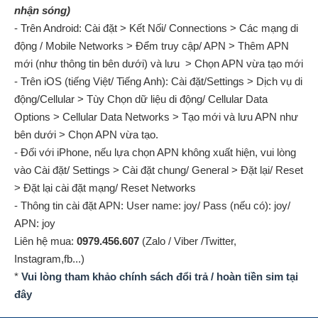
nhận sóng)
- Trên Android: Cài đặt > Kết Nối/ Connections > Các mạng di
động / Mobile Networks > Đểm truy cập/ APN > Thêm APN
mới (như thông tin bên dưới) và lưu > Chọn APN vừa tạo mới
- Trên iOS (tiếng Việt/ Tiếng Anh): Cài đặt/Settings > Dịch vụ di
động/Cellular > Tùy Chọn dữ liệu di động/ Cellular Data
Options > Cellular Data Networks > Tạo mới và lưu APN như
bên dưới > Chọn APN vừa tạo.
- Đối với iPhone, nếu lựa chọn APN không xuất hiện, vui lòng
vào Cài đặt/ Settings > Cài đặt chung/ General > Đặt lại/ Reset
> Đặt lại cài đặt mạng/ Reset Networks
- Thông tin cài đặt APN: User name: joy/ Pass (nếu có): joy/
APN: joy
Liên hệ mua:
0979.456.607
(Zalo / Viber /Twitter,
Instagram,fb...)
*
Vui lòng tham khảo chính sách đổi trả / hoàn tiền sim tại
đây