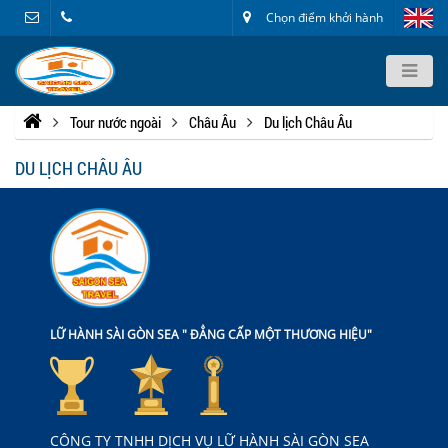
Chọn điểm khởi hành
Tour nước ngoài
Châu Âu
Du lịch Châu Âu
DU LỊCH CHÂU ÂU
LỮ HÀNH SÀI GÒN SEA " ĐẲNG CẤP MỘT THƯƠNG HIỆU"
CÔNG TY TNHH DỊCH VỤ LỮ HÀNH SÀI GÒN SEA