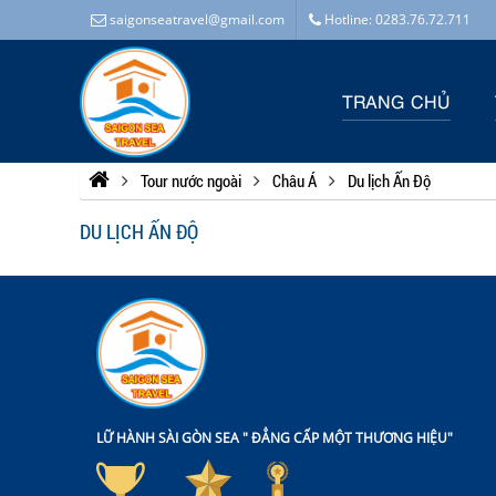
saigonseatravel@gmail.com
Hotline: 0283.76.72.711
TRANG CHỦ
Tour nước ngoài
Châu Á
Du lịch Ấn Độ
DU LỊCH ẤN ĐỘ
LỮ HÀNH SÀI GÒN SEA " ĐẲNG CẤP MỘT THƯƠNG HIỆU"