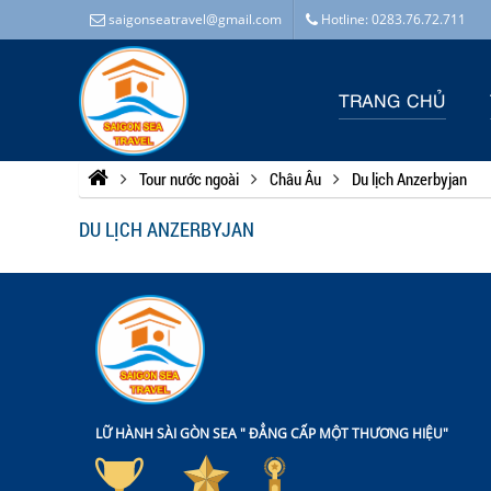
saigonseatravel@gmail.com
Hotline: 0283.76.72.711
TRANG CHỦ
Tour nước ngoài
Châu Âu
Du lịch Anzerbyjan
DU LỊCH ANZERBYJAN
LỮ HÀNH SÀI GÒN SEA " ĐẲNG CẤP MỘT THƯƠNG HIỆU"