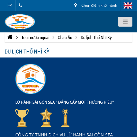
Chọn điểm khởi hành
Tour nước ngoài
Châu Âu
Du lịch Thổ Nhĩ Kỳ
DU LỊCH THỔ NHĨ KỲ
LỮ HÀNH SÀI GÒN SEA " ĐẲNG CẤP MỘT THƯƠNG HIỆU"
CÔNG TY TNHH DỊCH VỤ LỮ HÀNH SÀI GÒN SEA