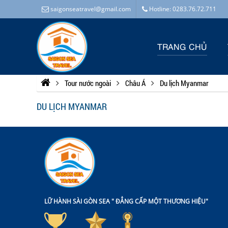
saigonseatravel@gmail.com
Hotline: 0283.76.72.711
TRANG CHỦ
Tour nước ngoài
Châu Á
Du lịch Myanmar
DU LỊCH MYANMAR
LỮ HÀNH SÀI GÒN SEA " ĐẲNG CẤP MỘT THƯƠNG HIỆU"