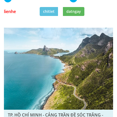
lienhe
chitiet
datngay
TP. HỒ CHÍ MINH - CẢNG TRẦN ĐỀ SÓC TRĂNG -