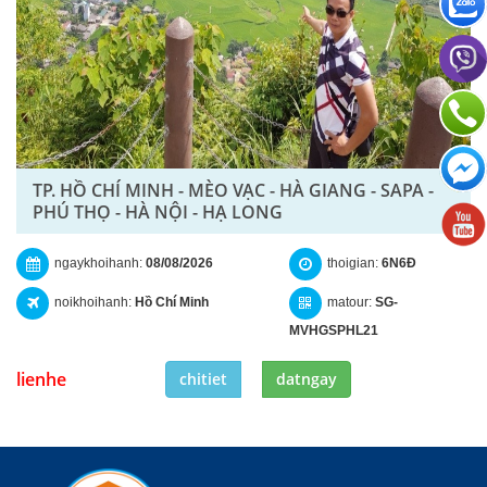
TP. HỒ CHÍ MINH - MÈO VẠC - HÀ GIANG - SAPA -
PHÚ THỌ - HÀ NỘI - HẠ LONG
ngaykhoihanh:
08/08/2026
thoigian:
6N6Đ
noikhoihanh:
Hồ Chí Minh
matour:
SG-
MVHGSPHL21
lienhe
chitiet
datngay