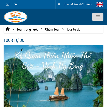
Chọn điểm khởi hành
Tour trong nước
Chùm Tour
Tour tự do
TOUR TỰ DO