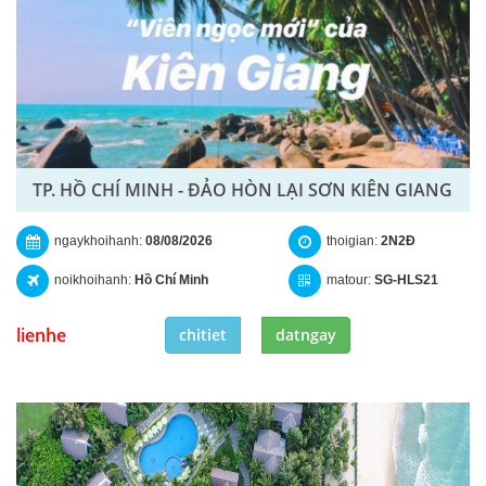
TP. HỒ CHÍ MINH - ĐẢO HÒN LẠI SƠN KIÊN GIANG
ngaykhoihanh:
08/08/2026
thoigian:
2N2Đ
noikhoihanh:
Hồ Chí Minh
matour:
SG-HLS21
lienhe
chitiet
datngay