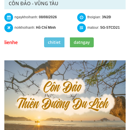
CÔN ĐẢO - VŨNG TÀU
ngaykhoihanh:
08/08/2026
thoigian:
3N2Đ
noikhoihanh:
Hồ Chí Minh
matour:
SG-STCD21
lienhe
chitiet
datngay