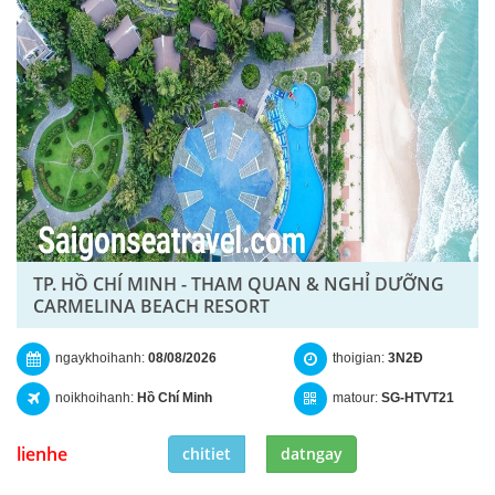
TP. HỒ CHÍ MINH - THAM QUAN & NGHỈ DƯỠNG
CARMELINA BEACH RESORT
ngaykhoihanh:
08/08/2026
thoigian:
3N2Đ
noikhoihanh:
Hồ Chí Minh
matour:
SG-HTVT21
lienhe
chitiet
datngay