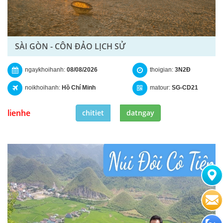
SÀI GÒN - CÔN ĐẢO LỊCH SỬ
ngaykhoihanh:
08/08/2026
thoigian:
3N2Đ
noikhoihanh:
Hồ Chí Minh
matour:
SG-CD21
lienhe
chitiet
datngay