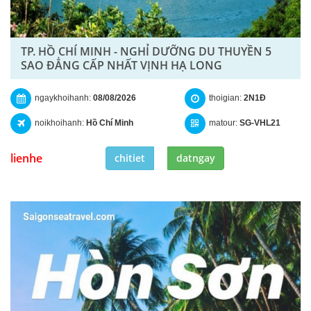
TP. HỒ CHÍ MINH - NGHỈ DƯỠNG DU THUYỀN 5
SAO ĐẲNG CẤP NHẤT VỊNH HẠ LONG
ngaykhoihanh:
08/08/2026
thoigian:
2N1Đ
noikhoihanh:
Hồ Chí Minh
matour:
SG-VHL21
lienhe
chitiet
datngay