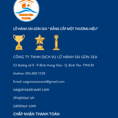
LỮ HÀNH SÀI GÒN SEA " ĐẲNG CẤP MỘT THƯƠNG HIỆU"
CÔNG TY TNHH DỊCH VỤ LỮ HÀNH SÀI GÒN SEA
53 đường số 9 - P. Bình Hưng Hòa - Q. Bình Tân. TPHCM
Hotline: 093.400.1539
Email: saigonseatravel@gmail.com
saigonseatravel.com
shoptour.vn
zalotour.com
CHẤP NHẬN THANH TOÁN