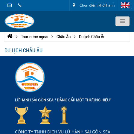
Chọn điểm khởi hành
Tour nước ngoài
Châu Âu
Du lịch Châu Âu
DU LỊCH CHÂU ÂU
LỮ HÀNH SÀI GÒN SEA " ĐẲNG CẤP MỘT THƯƠNG HIỆU"
CÔNG TY TNHH DỊCH VỤ LỮ HÀNH SÀI GÒN SEA