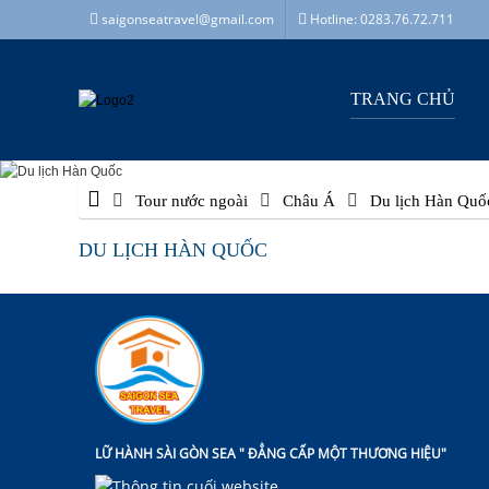
saigonseatravel@gmail.com
Hotline: 0283.76.72.711
TRANG CHỦ
Tour nước ngoài
Châu Á
Du lịch Hàn Quố
DU LỊCH HÀN QUỐC
LỮ HÀNH SÀI GÒN SEA " ĐẲNG CẤP MỘT THƯƠNG HIỆU"