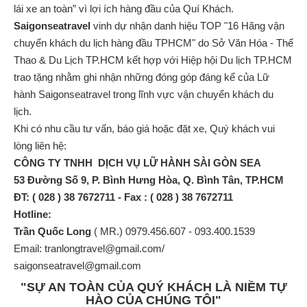
lái xe an toàn” vì lợi ích hàng đầu của Quí Khách.
Saigonseatravel
vinh dự nhận danh hiệu TOP "16 Hãng vận
chuyển khách du lịch hàng đầu TPHCM" do Sở Văn Hóa - Thể
Thao & Du Lịch TP.HCM kết hợp với Hiệp hội Du lịch TP.HCM
trao tặng nhằm ghi nhận những đóng góp đáng kể của Lữ
hành Saigonseatravel trong lĩnh vực vận chuyển khách du
lịch.
Khi có nhu cầu tư vấn, báo giá hoặc đặt xe, Quý khách vui
lòng liên hệ:
CÔNG TY TNHH DỊCH VỤ LỮ HÀNH SÀI GÒN SEA
53 Đường Số 9, P. Bình Hưng Hòa, Q. Bình Tân, TP.HCM
ĐT: ( 028 ) 38 7672711 - Fax : ( 028 ) 38 7672711
Hotline:
Trần Quốc Long
( MR.) 0979.456.607 - 093.400.1539
Email: tranlongtravel@gmail.com/
saigonseatravel@gmail.com
"SỰ AN TOÀN CỦA QUÝ KHÁCH LÀ NIỀM TỰ
HÀO CỦA CHÚNG TÔI"