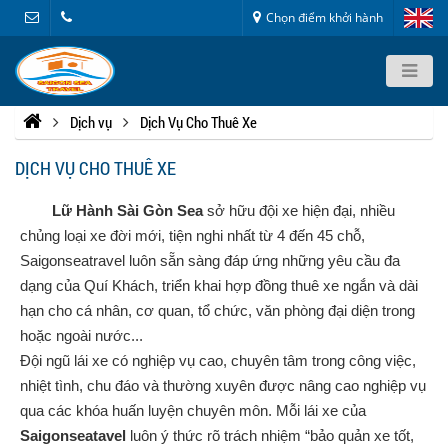
Chọn điểm khởi hành
Dịch vụ
Dịch Vụ Cho Thuê Xe
DỊCH VỤ CHO THUÊ XE
Lữ Hành Sài Gòn Sea
sở hữu đội xe hiện đại, nhiều
chủng loại xe đời mới, tiện nghi nhất từ 4 đến 45 chỗ,
Saigonseatravel luôn sẵn sàng đáp ứng những yêu cầu đa
dạng của Quí Khách, triển khai hợp đồng thuê xe ngắn và dài
hạn cho cá nhân, cơ quan, tổ chức, văn phòng đại diện trong
hoặc ngoài nước...
Đội ngũ lái xe có nghiệp vụ cao, chuyên tâm trong công việc,
nhiệt tình, chu đáo và thường xuyên được nâng cao nghiệp vụ
qua các khóa huấn luyện chuyên môn. Mỗi lái xe của
Saigonseatavel
luôn ý thức rõ trách nhiệm “bảo quản xe tốt,