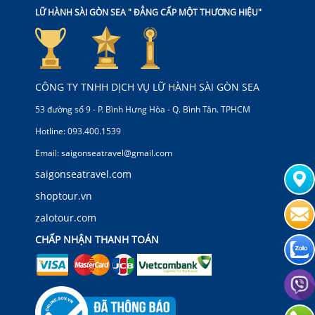
LỮ HÀNH SÀI GÒN SEA " ĐẲNG CẤP MỘT THƯƠNG HIỆU"
CÔNG TY TNHH DỊCH VỤ LỮ HÀNH SÀI GÒN SEA
53 đường số 9 - P. Bình Hưng Hòa - Q. Bình Tân. TPHCM
Hotline: 093.400.1539
Email: saigonseatravel@gmail.com
saigonseatravel.com
shoptour.vn
zalotour.com
CHẤP NHẬN THANH TOÁN