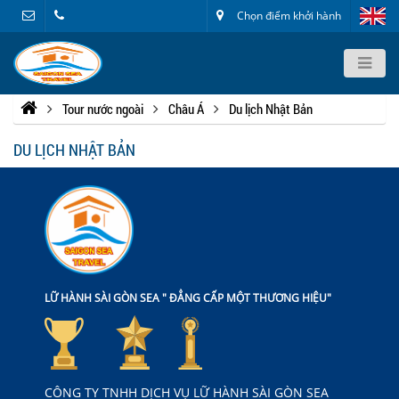
Chọn điểm khởi hành
Tour nước ngoài
Châu Á
Du lịch Nhật Bản
DU LỊCH NHẬT BẢN
LỮ HÀNH SÀI GÒN SEA " ĐẲNG CẤP MỘT THƯƠNG HIỆU"
CÔNG TY TNHH DỊCH VỤ LỮ HÀNH SÀI GÒN SEA