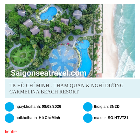
TP. HỒ CHÍ MINH - THAM QUAN & NGHỈ DƯỠNG
CARMELINA BEACH RESORT
ngaykhoihanh:
08/08/2026
thoigian:
3N2Đ
noikhoihanh:
Hồ Chí Minh
matour:
SG-HTVT21
lienhe
chitiet
datngay