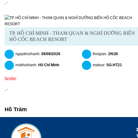
,
-
TP. HỒ CHÍ MINH - THAM QUAN & NGHỈ DƯỠNG BIỂN
HỒ CỐC BEACH RESORT
ngaykhoihanh:
08/08/2026
thoigian:
2N1Đ
noikhoihanh:
Hồ Chí Minh
matour:
SG-HT21
lienhe
chitiet
datngay
,
-
Hồ Tràm