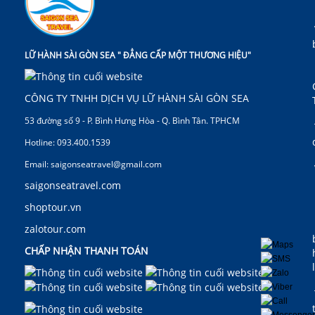
LỮ HÀNH SÀI GÒN SEA " ĐẲNG CẤP MỘT THƯƠNG HIỆU"
CÔNG TY TNHH DỊCH VỤ LỮ HÀNH SÀI GÒN SEA
53 đường số 9 - P. Bình Hưng Hòa - Q. Bình Tân. TPHCM
Hotline: 093.400.1539
Email: saigonseatravel@gmail.com
saigonseatravel.com
shoptour.vn
zalotour.com
CHẤP NHẬN THANH TOÁN