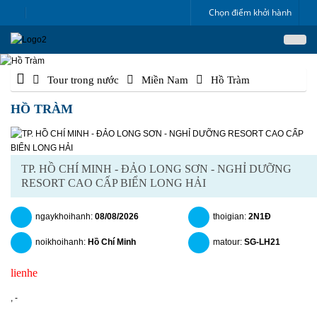
Chọn điểm khởi hành
Tour trong nước
Miền Nam
Hồ Tràm
HỒ TRÀM
TP. HỒ CHÍ MINH - ĐẢO LONG SƠN - NGHỈ DƯỠNG
RESORT CAO CẤP BIỂN LONG HẢI
ngaykhoihanh:
08/08/2026
thoigian:
2N1Đ
noikhoihanh:
Hồ Chí Minh
matour:
SG-LH21
lienhe
chitiet
datngay
,
-