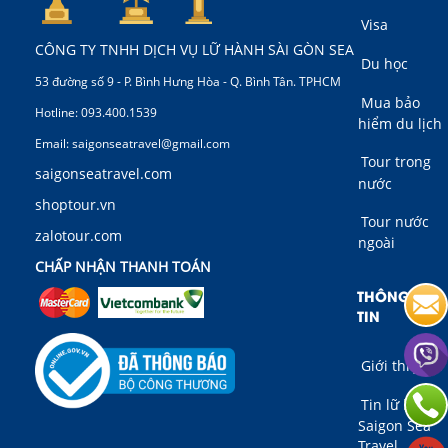
Visa
CÔNG TY TNHH DỊCH VỤ LỮ HÀNH SÀI GÒN SEA
Du học
53 đường số 9 - P. Bình Hưng Hòa - Q. Bình Tân. TPHCM
Mua bảo
Hotline: 093.400.1539
hiểm du lịch
Email: saigonseatravel@gmail.com
Tour trong
saigonseatravel.com
nước
shoptour.vn
Tour nước
zalotour.com
ngoài
CHẤP NHẬN THANH TOÁN
THÔNG
TIN
Giới thiệu
Tin lữ hành
Saigon Sea
Travel