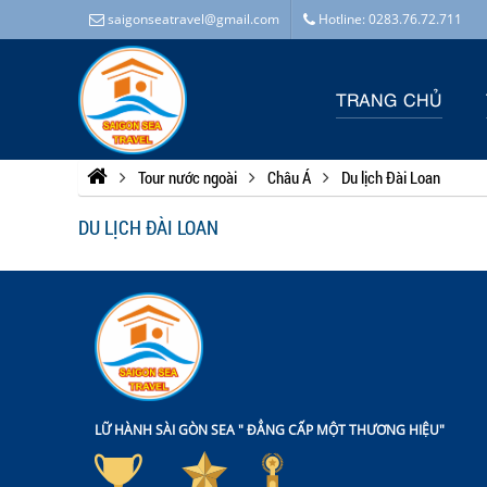
saigonseatravel@gmail.com
Hotline: 0283.76.72.711
TRANG CHỦ
Tour nước ngoài
Châu Á
Du lịch Đài Loan
DU LỊCH ĐÀI LOAN
LỮ HÀNH SÀI GÒN SEA " ĐẲNG CẤP MỘT THƯƠNG HIỆU"