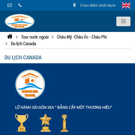
Chọn điểm khởi hành
Tour nước ngoài
Châu Mỹ -Châu Úc - Châu Phi
Du lịch Canada
DU LỊCH CANADA
LỮ HÀNH SÀI GÒN SEA " ĐẲNG CẤP MỘT THƯƠNG HIỆU"