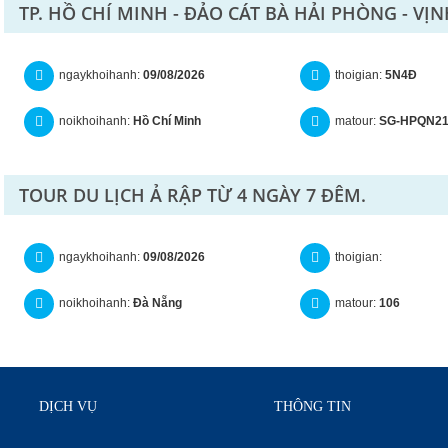
TP. HỒ CHÍ MINH - ĐẢO CÁT BÀ HẢI PHÒNG - VỊ
ngaykhoihanh:
09/08/2026
thoigian:
5N4Đ
noikhoihanh:
Hồ Chí Minh
matour:
SG-HPQN2
TOUR DU LỊCH Ả RẬP TỪ 4 NGÀY 7 ĐÊM.
ngaykhoihanh:
09/08/2026
thoigian:
noikhoihanh:
Đà Nẵng
matour:
106
DỊCH VỤ
THÔNG TIN