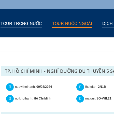
TOUR TRONG NƯỚC
TOUR NƯỚC NGOÀI
DỊCH
TP. HỒ CHÍ MINH - NGHỈ DƯỠNG DU THUYỀN 5 
ngaykhoihanh:
09/08/2026
thoigian:
2N1Đ
noikhoihanh:
Hồ Chí Minh
matour:
SG-VHL21