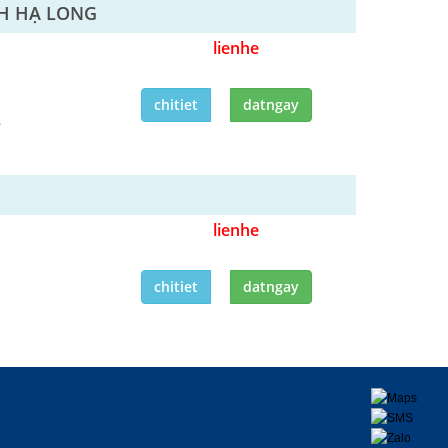
NH HẠ LONG
lienhe
chitiet
datngay
1
lienhe
chitiet
datngay