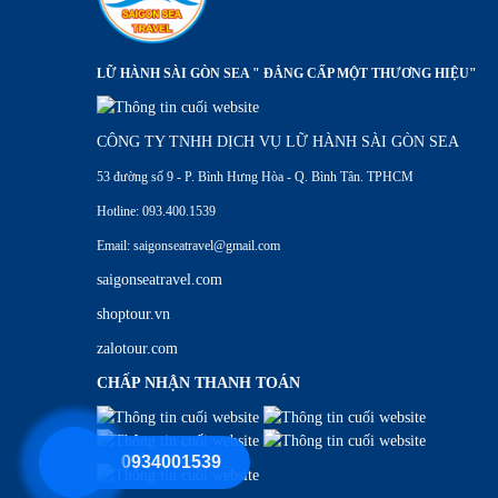
LỮ HÀNH SÀI GÒN SEA " ĐẲNG CẤP MỘT THƯƠNG HIỆU"
CÔNG TY TNHH DỊCH VỤ LỮ HÀNH SÀI GÒN SEA
53 đường số 9 - P. Bình Hưng Hòa - Q. Bình Tân. TPHCM
Hotline: 093.400.1539
Email: saigonseatravel@gmail.com
saigonseatravel.com
shoptour.vn
zalotour.com
CHẤP NHẬN THANH TOÁN
0934001539