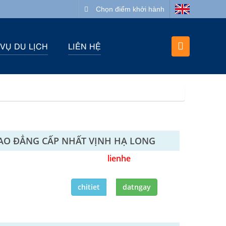
Chọn điểm khởi hành
 VỤ DU LỊCH
LIÊN HỆ
SAO ĐẲNG CẤP NHẤT VỊNH HẠ LONG
lienhe
chitiet
datngay