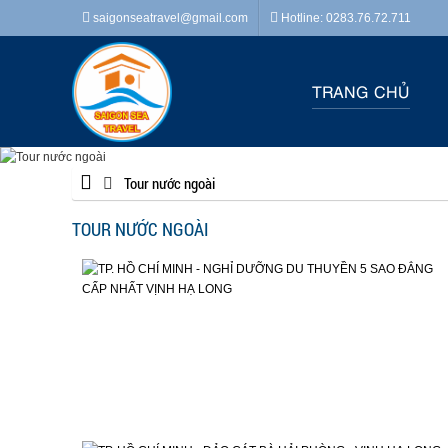
saigonseatravel@gmail.com
Hotline: 0283.76.72.711
TRANG CHỦ
Tour nước ngoài
TOUR NƯỚC NGOÀI