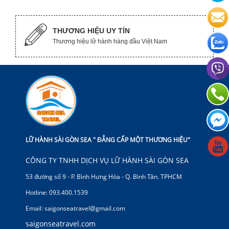
THƯƠNG HIỆU UY TÍN
Thương hiệu lữ hành hàng đầu Việt Nam
LỮ HÀNH SÀI GÒN SEA " ĐẲNG CẤP MỘT THƯƠNG HIỆU"
CÔNG TY TNHH DỊCH VỤ LỮ HÀNH SÀI GÒN SEA
53 đường số 9 - P. Bình Hưng Hòa - Q. Bình Tân. TPHCM
Hotline: 093.400.1539
Email: saigonseatravel@gmail.com
saigonseatravel.com