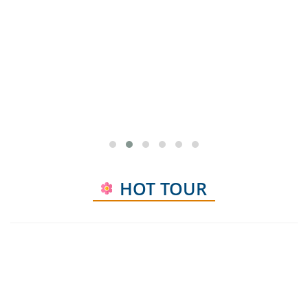
TP. HỒ CHÍ MINH - RỪNG TRÀM TRÀ SƯ - MÙA
NƯỚC NỔI VÀO NAO - CẦN THƠ
3N2Đ
HOT TOUR
giatu:
lienhe
noikhoihanh:
Hồ Chí Minh