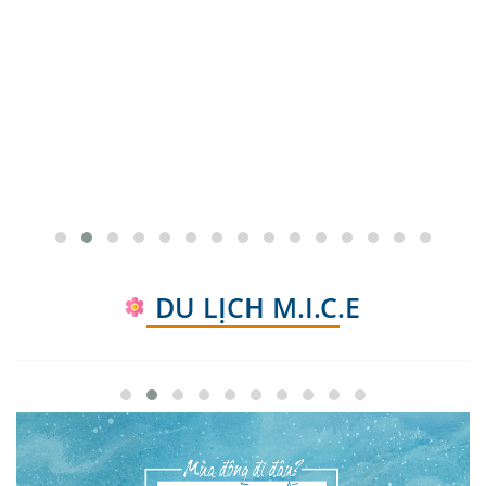
TP. HỒ CHÍ MINH - QUẢNG BÌNH - HÀ TĨNH - NGHỆ
AN - THANH HÓA
5N4Đ
DU LỊCH M.I.C.E
giatu:
lienhe
noikhoihanh:
Hồ Chí Minh